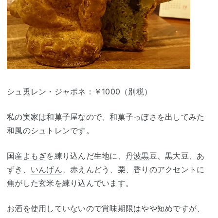
シュ兎レン・ジャポネ：￥1000（別税）
私の実家は和菓子屋なので、和菓子っぽさを出してみた
和風のシュトレンです。
国産
よもぎ
を練り込んだ生地に、
丹波黒
豆、黒大豆、あ
ずき、
いんげん
、赤えんどう、栗、香りのアクセントに
焦がした玄米を練り込んでいます。
お酒を使用していないので賞味期限はやや短めですが、