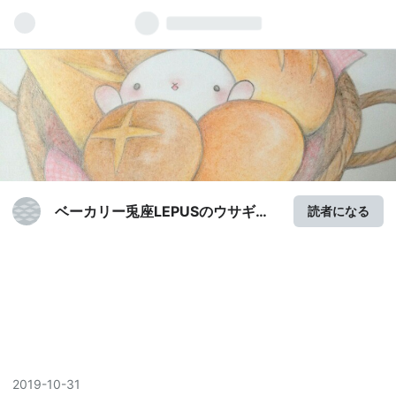
ベーカリー兎座LEPUSのウサギぱ
読者になる
ん日和
2019
-
10
-
31