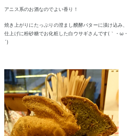
アニス系のお酒なのでよい香り！
焼き上がりにたっぷりの澄まし醗酵バターに漬け込み、
仕上げに粉砂糖でお化粧した白ウサギさんです(｀・ω・
´)